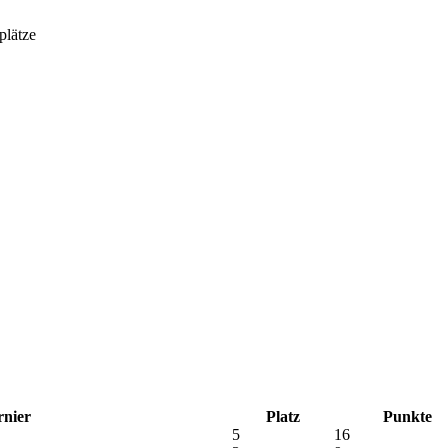
rnier
Platz
Punkte
5
16